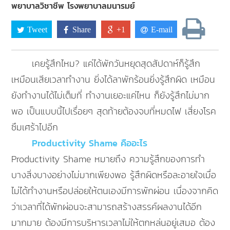
พยาบาลวิชาชีพ โรงพยาบาลมนารมย์
Tweet
Share
+1
E-mail
เคยรู้สึกไหม? แค่ได้พักวันหยุดสุดสัปดาห์ก็รู้สึก
เหมือนเสียเวลาทำงาน ยิ่งได้ลาพักร้อนยิ่งรู้สึกผิด เหมือน
ยังทำงานได้ไม่เต็มที่ ทำงานเยอะแค่ไหน ก็ยังรู้สึกไม่มาก
พอ เป็นแบบนี้ไปเรื่อยๆ สุดท้ายต้องจบที่หมดไฟ เสี่ยงโรค
ซึมเศร้าไปอีก
Productivity Shame คืออะไร
Productivity Shame หมายถึง ความรู้สึกของการทำ
บางสิ่งบางอย่างไม่มากเพียงพอ รู้สึกผิดหรือละอายใจเมื่อ
ไม่ได้ทำงานหรือปล่อยให้ตนเองมีการพักผ่อน เนื่องจากคิด
ว่าเวลาที่ได้พักผ่อนจะสามารถสร้างสรรค์ผลงานได้อีก
มากมาย ต้องมีการบริหารเวลาไม่ให้ตกหล่นอยู่เสมอ ต้อง