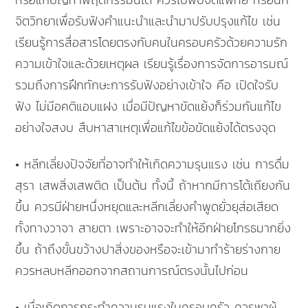
จิตวิทยาเพื่อรับฟังคำแนะนำและนำมาปรับปรุงแก้ไข เช่น
เรียนรู้การสื่อสารโดยตรงกับคนในครอบครัวด้วยความรัก
ความเข้าใจและด้วยเหตุผล เรียนรู้เรื่องการจัดการอารมณ์
รวมถึงการฝึกทักษะการรับฟังอย่างเข้าใจ คือ เปิดใจรับ
ฟัง ไม่มีอคติแอบแฝง เมื่อมีปัญหาขัดแย้งก็ร่วมกันแก้ไข
อย่างใจสงบ สืบหาสาเหตุเพื่อแก้ไขข้อขัดแย้งได้ตรงจุด
• หลีกเลี่ยงปัจจัยที่อาจทำให้เกิดความรุนแรง เช่น การดื่ม
สุรา เสพสิ่งเสพติด เป็นต้น ทั้งนี้ ถ้าหากมีการโต้เถียงกัน
ขึ้น ควรมีฝ่ายหนึ่งหยุดและหลีกเลี่ยงคำพูดยั่วยุส่อเสียด
ทั้งทางวาจา สายตา เพราะอาจจะทำให้อีกฝ่ายโกรธมากยิ่ง
ขึ้น ถ้าถึงขั้นขว้างปาสิ่งของหรือจะเข้ามาทำร้ายร่างกาย
ควรหลบหลีกออกจากสถานการณ์ตรงนั้นไปก่อน
• เมื่อเกิดการกระทำความรุนแรงในครอบครัว ควรพาผู้