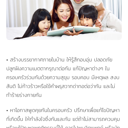
• สร้างบรรยากาศภายในบ้าน ให้รู้สึกอบอุ่น ปลอดภัย
ปลูกฝังความเมตตากรุณาต่อกัน แก้ปัญหาต่างๆ ใน
ครอบครัวร่วมกันด้วยความสุขุม รอบคอบ มีเหตุผล สงบ
สันติ ไม่ก้าวร้าวหรือใช้คำผรุสวาทด่าทอต่อว่ากัน และไม่
ทำร้ายร่างกายกัน
• หาโอกาสพูดคุยกันในครอบครัว ปรึกษาเพื่อแก้ไขปัญหา
ที่เกิดขึ้น ให้กำลังใจซึ่งกันและกัน แต่ถ้าไม่สามารถควบคุม
หรือแก้ปัญหาพฤติกรรมนี้ได้ ควรไปพบจิตแพทย์ หรือนัก