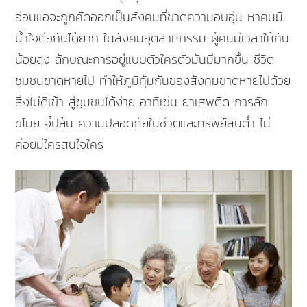
อ่อนแอจะถูกคัดออกเป็นสังคมที่ขาดความอบอุ่น หาคนมี
น้ำใจต่อกันได้ยาก ในสังคมอุตสาหกรรม ผู้คนมีเวลาให้กัน
น้อยลง ลักษณะการอยู่แบบตัวใครตัวมันมีมากขึ้น ชีวิต
ชุมชนขาดหายไป ทำให้ภูมิคุ้มกันของสังคมขาดหายไปด้วย
สิ่งไม่ดีเข้า สู่ชุมชนได้ง่าย อาทิเช่น ยาเสพติด การลัก
ขโมย จี้ปล้น ความปลอดภัยในชีวิตและทรัพย์สินต่ำ ไม่
ค่อยมีใครสนใจใคร