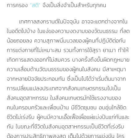
การครอง
“สติ”
จึงเป็นสิ่งจำเป็นสำหรับทุกคน
เทศกาลสงกรานต์ในปัจจุบัน อาจจะแตกต่างจากใน
ในอดีตไปบ้าง ในแง่ของความงดงามของวัฒนธรรม ที่ลด
น้อยถอยลง ความสุภาพนิ่มนวลของผู้คนที่ปฏิบัติต่อกัน
การแต่งกายที่ไม่เหมาะสม รวมทั้งการใช้สุรา ยาเมา ทำให้
เกิดการแสดงออกที่ไม่สมควร บางครั้งถึงขั้นผิดกฎหมาย
ความเสื่อมด้านวัฒนธรรมของผู้คนในสังคม มีสาเหตุมา
จากหลายปัจจัยประกอบกัน ซึ่งเป็นไปได้ว่าเริ่มต้นมาจาก
การเปลี่ยนแปลงประเทศจากสังคมเกษตรกรรมไปเป็น
สังคมอุตสาหกรรม ในสังคมเกษตรมักใช้แรงงานของ
คนในครอบครัวและเพื่อนบ้าน มีชีวิตชุมชน อบอุ่นใกล้ชิด
ชีวิตไม่เร่งรีบ ผู้คนมีความเอื้อเฟื้อเผื่อแผ่แบ่งปันแก่กันและ
กัน ในขณะที่ชีวิตในสังคมอุตสาหกรรมเป็นชีวิตที่เร่งรีบ
ต้องการประสิทธิภาพสูงสุด เต็มไปด้วยการแข่งขัน ใคร