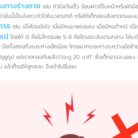
ปลงทางร่างกาย
เช่น หัวใจเต้นเร็ว ร้อนผ่าวที่ใบหน้าหรือฝ่ามื
าอันนี้เป็นจังหวะหัวใจในเวลาปกติ หรือให้เด็กลองสังเกตตนเอง
โกรธ
เช่น เมื่อโดนขัดใจ เมื่อมีคนมาแย่งของ เมื่อมีคนตำหนิ เมื่
นน)
โดยให้ 0 คือไม่โกรธเลย 5-6 คือโกรธระดับปานกลาง ไล่ระดับ
มือทั้งสองทิ้งระยะห่างเล็กน้อย โกรธมากระยะห่างระหว่างมือซ้ายม
่ให้ดูยูทูป แต่เราตกลงกันแล้วว่าจะดู 20 นาที” ซึ่งเด็กอาจจะงอแ
 แล้วก็รอให้ลูกสงบ จึงเข้าไปชื่นชม