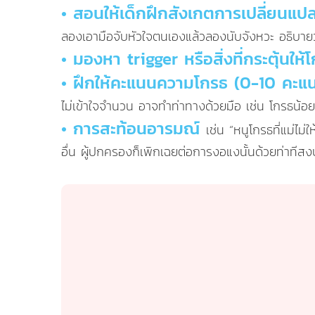
• สอนให้เด็กฝึกสังเกตการเปลี่ยนแ
ลองเอามือจับหัวใจตนเองแล้วลองนับจังหวะ อธิบายว่
• มองหา trigger หรือสิ่งที่กระตุ้นให้
• ฝึกให้คะแนนความโกรธ (0-10 คะแ
ไม่เข้าใจจำนวน อาจทำท่าทางด้วยมือ เช่น โกรธน้อย 
• การสะท้อนอารมณ์
เช่น “หนูโกรธที่แม่ไม
อื่น ผู้ปกครองก็เพิกเฉยต่อการงอแงนั้นด้วยท่าทีสงบ