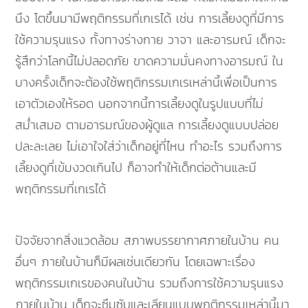
นึง โตขึ้นมามีพฤติกรรมที่เกเรได้ เช่น การเลี้ยงดูที่มีการ
ใช้ความรุนแรง ทั้งทางร่างกาย วาจา และอารมณ์ เด็กจะ
รู้สึกว่าโลกนี้ไม่ปลอดภัย ขาดความมั่นคงทางอารมณ์ ใน
บางครั้งเด็กจะต้องใช้พฤติกรรมเกเรเหล่านี้เพื่อเป็นการ
เอาตัวเองให้รอด นอกจากนี้การเลี้ยงดูในรูปแบบที่ไม่
สม่ำเสมอ ตามอารมณ์ของผู้ดูแล การเลี้ยงดูแบบปล่อย
ปละละเลย ไม่เอาใจใส่ว่าเด็กอยู่ที่ไหน ทำอะไร รวมถึงการ
เลี้ยงดูที่เข้มงวดเกินไป ก็อาจทำให้เด็กต่อต้านและมี
พฤติกรรมที่เกเรได้
ปัจจัยจากสิ่งแวดล้อม สภาพบรรยากาศภายในบ้าน คน
อื่นๆ ภายในบ้านก็มีผลเช่นเดียวกัน โดยเฉพาะเรื่อง
พฤติกรรมเกเรของคนในบ้าน รวมถึงการใช้ความรุนแรง
ภายในบ้าน เด็กจะซึมซับและเลียนแบบพฤติกรรมเหล่านี้มา