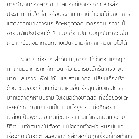
การทำงานของสารเคมีในสมองที่เราเรียกว่า สารสื่อ
ประสาท เมื่อใดที่สารสื่อประสาทเหล่านี้ทำงานไม่ปกติ การ
แสดงออกของอารมณ์ก็จะหลุดออกนอกกรอบ กลายเป็น
อารมณ์แปรปรวนได้ 2 แบบ คือ เป็นแบบทุกข์มากจนซึม
เศร้า หรือสุขมากจนกลายเป็นความคึกคักที่ควบคุมไม่ได้
ญาติ ๆ ค่อย ๆ ลำดับเหตุการณ์ได้ว่าตอนแรกคุณ
หกเหินมีอาการคึกคักก่อน คือ มีอารมณ์ครื้นเครง พูด
มาก และเร็วจนฟังไม่ทัน และส่วนมากจะเปลี่ยนเรื่องเร็ว
ด้วย ชอบอวดว่าตนเก่งกว่าคนอื่น จึงฉุนเฉียวและโกรธ
มากเวลาถูกห้ามปราม ใช้เงินอย่างขาดสติ ทั้งซื้อของและ
เสี่ยงโชค คุณหกเหินเป็นแบบนี้อยู่ระยะหนึ่งก็ค่อยๆ
เปลี่ยนเป็นพูดน้อย หดหู่ซึมเศร้า ท้อแท้และหมดหวังกับ
ชีวิต บ่นว่าสมองไม่สั่งงาน ไม่อยากทำอะไร หมกมุ่นแต่
เรื่องทุกข์ในอดีตและอนาคต รู้สึกผิดกับทุกเรื่องที่เคยทำมา