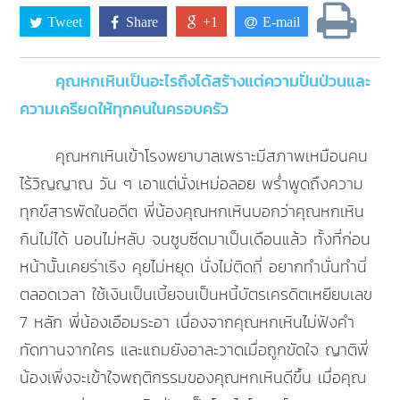
Tweet
Share
+1
E-mail
คุณหกเหินเป็นอะไรถึงได้สร้างแต่ความปั่นป่วนและ
ความเครียดให้ทุกคนในครอบครัว
คุณหกเหินเข้าโรงพยาบาลเพราะมีสภาพเหมือนคน
ไร้วิญญาณ วัน ๆ เอาแต่นั่งเหม่อลอย พร่ำพูดถึงความ
ทุกข์สารพัดในอดีต พี่น้องคุณหกเหินบอกว่าคุณหกเหิน
กินไม่ได้ นอนไม่หลับ จนซูบซีดมาเป็นเดือนแล้ว ทั้งที่ก่อน
หน้านั้นเคยร่าเริง คุยไม่หยุด นั่งไม่ติดที่ อยากทำนั่นทำนี่
ตลอดเวลา ใช้เงินเป็นเบี้ยจนเป็นหนี้บัตรเครดิตเหยียบเลข
7 หลัก พี่น้องเอือมระอา เนื่องจากคุณหกเหินไม่ฟังคำ
ทัดทานจากใคร และแถมยังอาละวาดเมื่อถูกขัดใจ ญาติพี่
น้องเพิ่งจะเข้าใจพฤติกรรมของคุณหกเหินดีขึ้น เมื่อคุณ