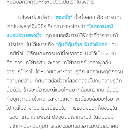
หมอบอกว่าคุณหกเหินป่วยเป็นโรคไบโพลาร์
ไบโพลาร์ แปลว่า
“สองขั้ว”
ขั้วทั้งสอง คือ อารมณ์
โรคไบโพลาร์จึงมีชื่อเรียกในภาษาไทยว่า
“โรคอารมณ์
แปรปรวนสองขั้ว”
คุณหมออธิบายให้ฟังว่าที่ว่าอารมณ์
แปรปรวนไม่ได้หมายถึง
“คุ้มดีคุ้มร้าย ผีเข้าผีออก”
คน
ปกติทั่วไปมีลักษณะอารมณ์ซึ่งเราอาจแบ่งได้เป็น 2 แบบ
คือ อารมณ์ฝ่ายสุขและอารมณ์ฝ่ายทุกข์ เวลาพูดถึง
อารมณ์ เราไม่ได้หมายเฉพาะความรู้สึก แค่รวมพฤติกรรม
ความคิดอ่าน ทัศนคติต่อชีวิตที่สอดคล้องไปกับความรู้สึก
นั้นด้วย ใครจะมีอารมณ์แบบไหนมากน้อยกว่ากัน ขึ้นอยู่
กับบุคลิกนิสัยใจคอ และจะมีเหตุการณ์แวดล้อมอะไรมาพา
ไป แต่ไม่ว่าจะมีอารมณ์แบบใด การแสดงออกก็ยังอยู่ใน
กรอบที่เหมาะสมพอดี ปัจจุบันนี้เราทราบว่าในสมองมี
กลไกที่คอยควบคุมการแสดงออกของอารมณ์โดยอาศัย