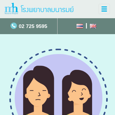
Toggle
naviga
|
02 725 9595