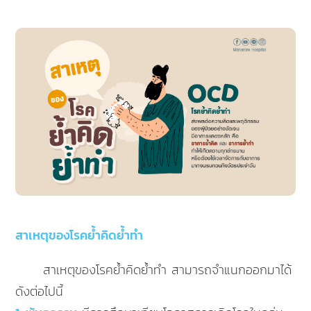
สาเหตุของโรคย้ำคิดย้ำทำ
สาเหตุของโรคย้ำคิดย้ำทำ สามารถจำแนกออกมาได้
ดังต่อไปนี้