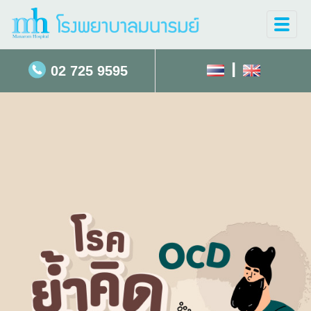
Toggle
naviga
|
02 725 9595