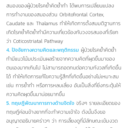
สมองของผู้ป่วยโรคย้ำคิดย้ำทำ ได้พบการเปลี่ยนแปลง
การทำงานของสมองส่วน Orbitofrontal Cortex,
Caudate และ Thalamus ทำให้เกิดการตั้งสมมติฐานการ
เกิดโรคย้ำคิดย้ำทำมีความเกี่ยวข้องกับวงจรสมองที่เรียก
ว่า Coticostriatal Pathway
4. ปัจจัยทางความคิดและพฤติกรรม
ผู้ป่วยโรคย้ำคิดย้ำ
ทำมีแนวโน้มประเมินผลร้ายจากความคิดที่ผุดขึ้นมาของ
ตนเองมากเกินไป ไม่สามารถอดทนต่อความกังวลที่เกิดขึ้น
ได้ ทำให้เกิดการแก้ไขความรู้สึกที่เกิดขึ้นอย่างไม่เหมาะสม
เช่น การย้ำทำ หรือการหลบเลี่ยง อันเป็นสิ่งที่ยิ่งกระตุ้นให้
ความคิดผุดขึ้นมาบ่อยมากขึ้น
5. ทฤษฎีพัฒนาการทางด้านจิตใจ
จริงๆ รายละเอียดของ
ทฤษฎีค่อนข้างยากที่จะทำความเข้าใจ ดังนั้นจึงขอ
อนุญาตอธิบายคร่าวๆ ว่า การเลี้ยงดูที่มีลักษณะเข้มงวด