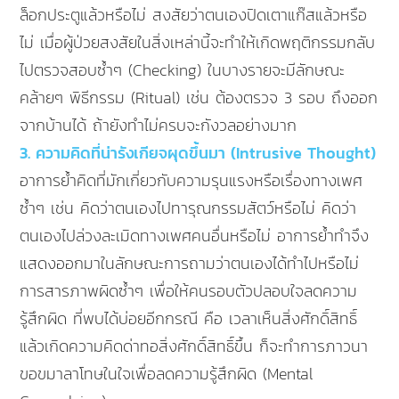
ล็อกประตูแล้วหรือไม่ สงสัยว่าตนเองปิดเตาแก๊สแล้วหรือ
ไม่ เมื่อผู้ป่วยสงสัยในสิ่งเหล่านี้จะทำให้เกิดพฤติกรรมกลับ
ไปตรวจสอบซ้ำๆ (Checking) ในบางรายจะมีลักษณะ
คล้ายๆ พิธีกรรม (Ritual) เช่น ต้องตรวจ 3 รอบ ถึงออก
จากบ้านได้ ถ้ายังทำไม่ครบจะกังวลอย่างมาก
3. ความคิดที่น่ารังเกียจผุดขึ้นมา (Intrusive Thought)
อาการย้ำคิดที่มักเกี่ยวกับความรุนแรงหรือเรื่องทางเพศ
ซ้ำๆ เช่น คิดว่าตนเองไปทารุณกรรมสัตว์หรือไม่ คิดว่า
ตนเองไปล่วงละเมิดทางเพศคนอื่นหรือไม่ อาการย้ำทำจึง
แสดงออกมาในลักษณะการถามว่าตนเองได้ทำไปหรือไม่
การสารภาพผิดซ้ำๆ เพื่อให้คนรอบตัวปลอบใจลดความ
รู้สึกผิด ที่พบได้บ่อยอีกกรณี คือ เวลาเห็นสิ่งศักดิ์สิทธิ์
แล้วเกิดความคิดด่าทอสิ่งศักดิ์สิทธิ์ขึ้น ก็จะทำการภาวนา
ขอขมาลาโทษในใจเพื่อลดความรู้สึกผิด (Mental