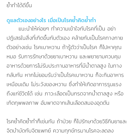
ย้ำทำได้ดีขึ้น
ดูแลตัวเองอย่างไร เมื่อเป็นโรคย้ำคิดย้ำทำ
แนะนำให้ค่อยๆ ทำความเข้าใจกับโรคที่เป็น อย่า
ปฏิเสธในสิ่งที่เกิดขึ้นกับตัวเอง คล้ายกับเป็นโรคทางกาย
ตัวอย่างเช่น โรคเบาหวาน ถ้ารู้ตัวว่าเป็นโรค ก็ไปหาคุณ
หมอ รับการรักษาด้วยยาเบาหวาน และพยายามควบคุม
อาหารด้วยการไม่รับประทานอาหารที่มีน้ำตาลสูง ในทาง
กลับกัน หากไม่ยอมรับว่าเป็นโรคเบาหวาน ก็จะกินอาหาร
เหมือนเดิม ไม่ระวังของหวาน ซึ่งทำให้เกิดอาการรุนแรง
ถึงแก่ชีวิตได้ เช่น ภาวะเลือดเป็นกรดจากน้ำตาลสูง หรือ
เกิดทุพพลภาพ อัมพาตจากเส้นเลือดสมองอุดตัน
โรคย้ำคิดย้ำทำก็เช่นกัน ถ้าป่วย ก็ไปรักษาด้วยวิธีกินยาและ
จิตบำบัดกับจิตแพทย์ ความทุกข์ทรมานโรคจะลดลง