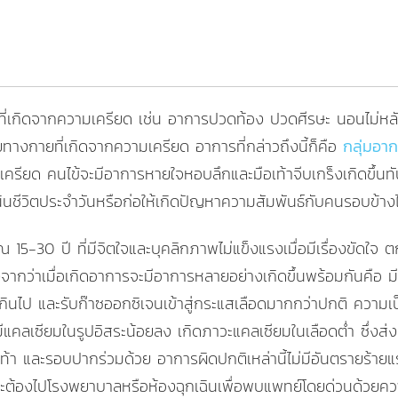
ี่เกิดจากความเครียด เช่น อาการปวดท้อง ปวดศีรษะ นอนไม่หลับ
สบายทางกายที่เกิดจากความเครียด อาการที่กล่าวถึงนี้ก็คือ
กลุ่มอา
วามเครียด คนไข้จะมีอาการหายใจหอบลึกและมือเท้าจีบเกร็งเกิดขึ้นท
นินชีวิตประจำวันหรือก่อให้เกิดปัญหาความสัมพันธ์กับคนรอบข้างไ
5-30 ปี ที่มีจิตใจและบุคลิกภาพไม่แข็งแรงเมื่อมีเรื่องขัดใจ ตก
่องจากว่าเมื่อเกิดอาการจะมีอาการหลายอย่างเกิดขึ้นพร้อมกันคือ ม
ินไป และรับก๊าซออกซิเจนเข้าสู่กระแสเลือดมากกว่าปกติ ความเ
แคลเซียมในรูปอิสระน้อยลง เกิดภาวะแคลเซียมในเลือดต่ำ ซึ่งส่งผ
ท้า และรอบปากร่วมด้วย อาการผิดปกติเหล่านี้ไม่มีอันตรายร้ายแ
จะต้องไปโรงพยาบาลหรือห้องฉุกเฉินเพื่อพบแพทย์โดยด่วนด้วยความ