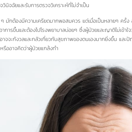
ินิจฉัยและรับการตรวจวิเคราะห์ที่ไม่จำเป็น
รก ๆ มักต้องมีความเครียดมากพอสมควร แต่เมื่อเป็นหลายๆ ครั้ง 
อาการขึ้นและต้องไปโรงพยาบาลบ่อยๆ ซึ่งผู้ป่วยและญาติไม่เข้าใจว่
อาจจะกังวลและกลัวเกี่ยวกับสุขภาพของตนเองมากยิ่งขึ้น และปัญห
รืออาจคิดว่าผู้ป่วยแกล้งทำ