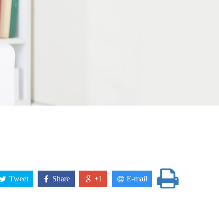
Tweet
Share
+1
E-mail