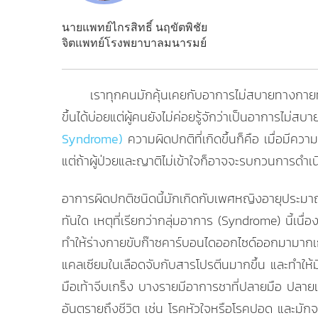
นายแพทย์ไกรสิทธิ์ นฤขัตพิชัย
จิตแพทย์โรงพยาบาลมนารมย์
เราทุกคนมักคุ้นเคยกับอาการไม่สบายทางกายท
ขึ้นได้บ่อยแต่ผู้คนยังไม่ค่อยรู้จักว่าเป็นอาการไม่
Syndrome)
ความผิดปกติที่เกิดขึ้นก็คือ เมื่อมีค
แต่ถ้าผู้ป่วยและญาติไม่เข้าใจก็อาจจะรบกวนการดำเ
อาการผิดปกติชนิดนี้มักเกิดกับเพศหญิงอายุประมาณ 1
ทันใด เหตุที่เรียกว่ากลุ่มอาการ (Syndrome) นี้เนื
ทำให้ร่างกายขับก๊าซคาร์บอนไดออกไซด์ออกมามากเก
แคลเซียมในเลือดจับกับสารโปรตีนมากขึ้น และทำให้มี
มือเท้าจีบเกร็ง บางรายมีอาการชาที่ปลายมือ ปลายเ
อันตรายถึงชีวิต เช่น โรคหัวใจหรือโรคปอด และมัก