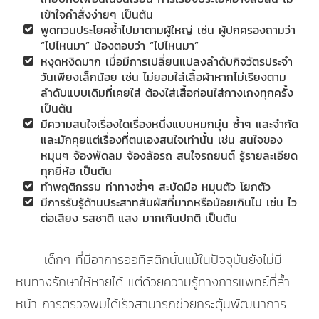
เข้าใจคำสั่งง่ายๆ เป็นต้น
พูดทวนประโยคซ้ำไปมาตามผู้ใหญ่ เช่น ผู้ปกครองถามว่า
“ไปไหนมา” น้องตอบว่า “ไปไหนมา”
หงุดหงิดมาก เมื่อมีการเปลี่ยนแปลงลำดับกิจวัตรประจำ
วันเพียงเล็กน้อย เช่น ไม่ยอมใส่เสื้อผ้าหากไม่เรียงตาม
ลำดับแบบเดิมที่เคยใส่ ต้องใส่เสื้อก่อนใส่กางเกงทุกครั้ง
เป็นต้น
มีความสนใจเรื่องใดเรื่องหนึ่งแบบหมกมุ่น ซ้ำๆ และจำกัด
และมักคุยแต่เรื่องที่ตนเองสนใจเท่านั้น เช่น สนใจของ
หมุนๆ จ้องพัดลม จ้องล้อรถ สนใจรถยนต์ รู้รายละเอียด
ทุกยี่ห้อ เป็นต้น
ทำพฤติกรรม ท่าทางซ้ำๆ สะบัดมือ หมุนตัว โยกตัว
มีการรับรู้ด้านประสาทสัมผัสที่มากหรือน้อยเกินไป เช่น ไว
ต่อเสียง รสชาติ แสง มากเกินปกติ เป็นต้น
เด็กๆ ที่มีอาการออทิสติกนั้นแม้ในปัจจุบันยังไม่มี
หนทางรักษาให้หายได้ แต่ด้วยความรู้ทางการแพทย์ที่ล้ำ
หน้า การตรวจพบได้เร็วสามารถช่วยกระตุ้นพัฒนาการ