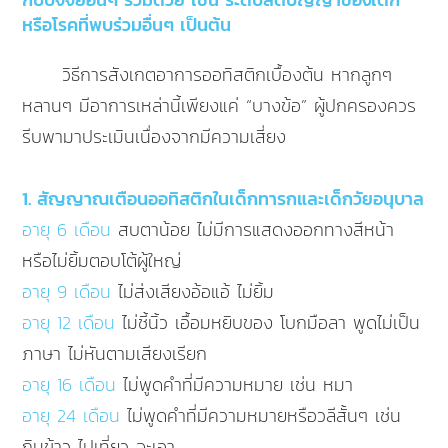
หรือโรคที่พบร่วมอื่นๆ เป็นต้น
วิธีการสังเกตอาการออทิสติกเบื้องต้น หากลูกๆ
หลานๆ มีอาการเหล่านี้เพียงแค่ “บางข้อ” ผู้ปกครองควร
รีบพามาประเมินเนื่องจากมีความเสี่ยง
1. สัญญาณเตือนออทิสติกในเด็กทารกและเด็กวัยอนุบาล
อายุ 6 เดือน
สบตาน้อย ไม่มีการแสดงออกทางสีหน้า
หรือไม่ยิ้มตอบโต้ผู้ใหญ่
อายุ 9 เดือน
ไม่ส่งเสียงอ้อแอ้ ไม่ยิ้ม
อายุ 12 เดือน
ไม่ชี้นิ้ว เอื้อมหยิบของ โบกมือลา พูดไม่เป็น
ภาษา ไม่หันตามเสียงเรียก
อายุ 16 เดือน
ไม่พูดคำที่มีความหมาย เช่น หมา
อายุ 24 เดือน
ไม่พูดคำที่มีความหมายหรือวลีสั้นๆ เช่น
กินข้าว ไปเที่ยว จะเอา