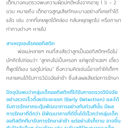
เด็กบางคนตรวจพบความผิดปกติหลังจากอายุ 1 ½ - 2
ขวบ หมายถึง เด็กอาจสูญเสียทักษะบางอย่างที่เคยทำได้
แล้ว เช่น จากที่เคยพูดได้คล่อง กลับหยุดพูดไป หรือภาษา
ท่าทางต่างๆ หายไป
สาเหตุของโรคออทิสติก
พ่อแม่หลายๆ คนที่สงสัยว่าลูกเป็นออทิสติกหรือไม่
มักคิดไปก่อนว่า “ลูกคงไม่เป็นหรอก แค่พูดช้าเฉยๆ เดี๋ยว
ก็พูดได้เอง รอดูไปก่อน” ซึ่งความคิดเช่นนี้อาจทำให้เด็กๆ
หลายคนได้รับการวินิจฉัยล่าช้า ซึ่งส่งผลเสียต่อการรักษา
ปัจจุบันพบว่ากลุ่มเด็กออทิสติกที่ได้รับการตรวจวินิจฉัย
อย่างรวดเร็วตั้งแต่ระยะแรก (Early Detection) และได้
รับการรักษากระตุ้นพัฒนาการอย่างทันท่วงทีนั้น มีผล
การรักษาที่ดีกว่า มีพัฒนาการที่ดีขึ้นได้เร็วกว่ากลุ่มเด็ก
ออทิสติกที่มารับการรักษาล่าช้า แต่อย่างไรก็ตาม อาจขึ้น
กับปัจจัยอื่นๆ ร่วมด้วย เช่น ระดับสติปัญญาของเด็ก