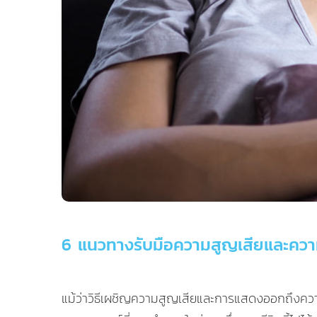
6 แนวทางรับมือความสูญเสียและความเศ
แม้ว่าวิธีเผชิญความสูญเสียและการแสดงออกถึงควา