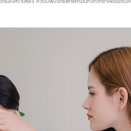
็บปวดและเศร้าเสียใจ ควรไปพบจิตแพทย์หรือนักจิตวิทยาเพื่อขอร