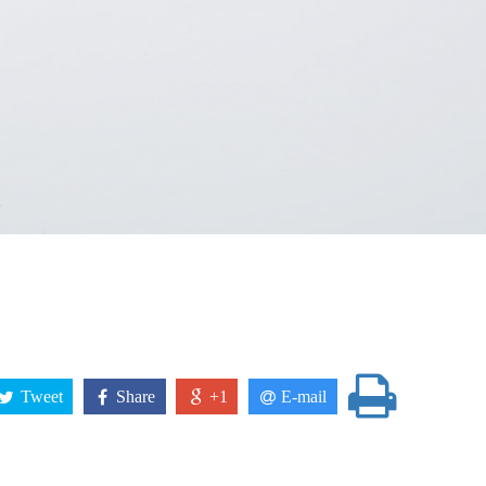
Tweet
Share
+1
E-mail