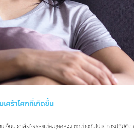
ร้าโศกที่เกิดขึ้น
มเจ็บปวดเสียใจของแต่ละบุคคลจะแตกต่างกันไปแต่การปฏิบัติตาม