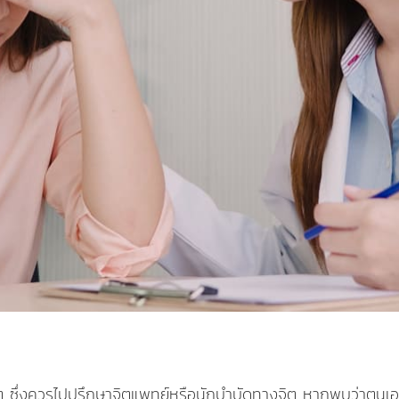
ต ซึ่งควรไปปรึกษาจิตแพทย์หรือนักบำบัดทางจิต หากพบว่าตนเอง