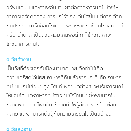
อร์ฟินเอมีน และกาเฟอีน ที่มีผลต่อภาวะอารมณ์ ช่วยให้
อาการเครียดลดลง อารมณ์ร่าเริงแจ่มใสขึ้น แต่ควรเลือก
กินประเภทดาร์กช็อกโกแลต เพราะหากกินช็อกโกแลต ที่มี
ครีม น้ำตาล เป็นส่วนผสมเกินพอดี ก็ทำให้เกิดภาวะ
โภชนาการเกินได้
o วัยทำงาน
เป็นวัยที่ต้องเจอกับปัญหามากมาย จึงทำให้เกิด
ความเครียดได้บ่อย อาหารที่กินแล้วอารมณ์ดี คือ อาหาร
ที่มี “แมกนีเซียม” สูง ได้แก่ ผักชนิดต่างๆ จะปรับอารมณ์
ให้แจ่มใส และอาหารที่มีสาร “เซโรโทนิน” ซึ่งพบมากใน
กล้วยหอม ข้าวโพดต้ม ก็ช่วยทำให้รู้สึกอารมณ์ดี ผ่อน
คลาย และสามารถต่อสู้กับความเครียดได้เป็นอย่างดี
o วัยสูงอายุ