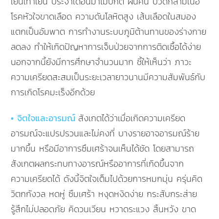
เย็นเท้าเย็น ประจำเดือนมาไม่ปกติ ผื่นคัน ปวดกล้ามเนื้อ
โรคหัวใจขาดเลือด ความดันโลหิตสูง เส้นเลือดในสมอง
แตกเป็นอัมพาต การทำงานระบบภูมิต้านทานของร่างกาย
ลดลง ทำให้เกิดปัญหาการเจ็บป่วยจากการติดเชื้อได้ง่าย
นอกจากนี้ยังมีการศึกษาจำนวนมาก ชี้ให้เห็นว่า ภาวะ
ความเครียดสะสมเป็นระยะเวลายาวนานมีความสัมพันธ์กับ
การเกิดโรคมะเร็งอีกด้วย
• จิตใจและอารมณ์
สังเกตได้ว่าเมื่อเกิดความเครียด
อารมณ์จะแปรปรวนและไม่คงที่ บางรายอาจอารมณ์ร้าย
มากขึ้น หรือมีอาการซึมเศร้าจนเห็นได้ชัด โดยสามารถ
สังเกตผลกระทบทางอารณ์หรืออาการที่เกิดขึ้นจาก
ความเครียดได้ ดังนี้จิตใจเต็มไปด้วยการหมกมุ่น ครุ่นคิด
วิตกกังวล หดหู่ ซึมเศร้า หงุดหงิดง่าย กระสับกระส่าย
รู้สึกไม่ปลอดภัย คิดวนเวียน หวาดระแวง สิ้นหวัง ขาด