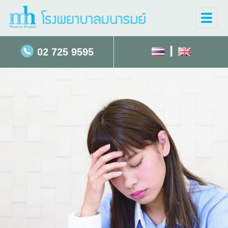
Toggle
naviga
|
02 725 9595