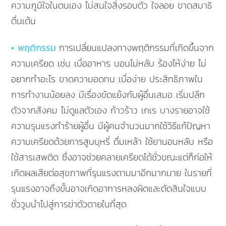
ความภูมิใจในตนเอง ไม่สนใจสิ่งรอบตัว ใจลอย ขาดสมาธิ
ตื่นเต้น
• พฤติกรรม
การเปลี่ยนแปลงทางพฤติกรรมที่เกิดขึ้นจาก
ความเครียด เช่น เบื่ออาหาร นอนไม่หลับ ร้องไห้ง่าย ไม่
อยากทำอะไร ขาดความอดทน เบื่อง่าย ประสิทธิภาพใน
การทำงานน้อยลง มีเรื่องขัดแย้งกับผู้อื่นเสมอ เริ่มปลีก
ตัวจากสังคม ไม่ดูแลตัวเอง ก้าวร้าว เกเร บางรายอาจใช้
ความรุนแรงทำร้ายผู้อื่น มีผู้คนจำนวนมากใช้วิธีแก้ปัญหา
ความเครียดด้วยการสูบบุหรี่ ดื่มเหล้า ใช้ยานอนหลับ หรือ
ใช้สารเสพติด ซึ่งอาจช่วยคลายเครียดได้ชั่วขณะแต่ก็ก่อให้
เกิดผลเสียต่อสุขภาพที่รุนแรงตามมาอีกมากมาย ในรายที่
รุนแรงอาจถึงขั้นอาจเกิดอาการหลงผิดและตัดสินใจแบบ
ชั่ววูบนำไปสู่การฆ่าตัวตายในที่สุด