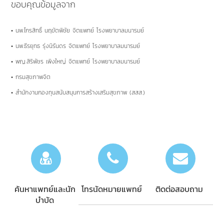
ขอบคุณข้อมูลจาก
• นพ.ไกรสิทธิ์ นฤขัตพิชัย จิตแพทย์ โรงพยาบาลมนารมย์
• นพ.ธีรยุทธ รุ่งนิรันดร จิตแพทย์ โรงพยาบาลมนารมย์
• พญ.สิริพัชร เพิงใหญ่ จิตแพทย์ โรงพยาบาลมนารมย์
• กรมสุขภาพจิต
• สำนักงานกองทุนสนับสนุนการสร้างเสริมสุขภาพ (สสส.)
ค้นหาแพทย์และนัก
โทรนัดหมายแพทย์
ติดต่อสอบถาม
บำบัด