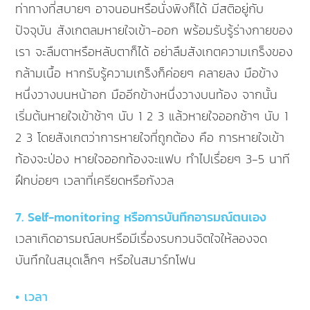
ท่าทางที่สบายๆ อาจนอนหรือนั่งพิงก็ได้ มีสติอยู่กับ
ปัจจุบัน สังเกตลมหายใจเข้า-ออก พร้อมรับรู้ร่างกายของ
เรา จะลืมตาหรือหลับตาก็ได้ อย่าลืมสังเกตความเกร็งของ
กล้ามเนื้อ หากรับรู้ความเกร็งก็ค่อยๆ คลายลง มือข้าง
หนึ่งวางบนหน้าอก มืออีกข้างหนึ่งวางบนท้อง จากนั้น
เริ่มต้นหายใจเข้าช้าๆ นับ 1 2 3 แล้วหายใจออกช้าๆ นับ 1
2 3 โดยสังเกตว่าการหายใจที่ถูกต้อง คือ การหายใจเข้า
ท้องจะป่อง หายใจออกท้องจะแฟบ ทำไปเรื่อยๆ 3-5 นาที
ฝึกบ่อยๆ เวลาที่เครียดหรือกังวล
7. Self-monitoring หรือการบันทึกอารมณ์ตนเอง
เวลาเกิดอารมณ์ลบหรือมีเรื่องรบกวนจิตใจให้ลองจด
บันทึกในสมุดเล็กๆ หรือในสมาร์ทโฟน
• เวลา